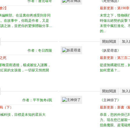
作者：遼北喵哥
《
死世傳說
》
約會2】
最新更新：
第190
事編輯部。在這裏你將感受到非同
末世之下，怪物橫
驗。在故事中，你既是作者，又是
時做出絕勢的反擊
讀之旅，並把你的驚悚體驗分享...
末世中瘋狂進化、
的...
開始閱讀
加入
作者：冬日西陽
《
妖星尋道
》
帕之死
最新更新：
第三百二
 那晚雷雨過後，楊成被扯入謎團，
從虛無構建狂想，
有紅斑的女孩後，一切卻又悄然開
如何度過？...
開始閱讀
加入
》
作者：平平無奇d我
《
主神掛了
》
結局（下）
最新更新：
新書《
機械科技，目標是未知的星辰大
恭喜，您的外掛已
力。現在您已被殺
扭曲魔眼、超電磁炮