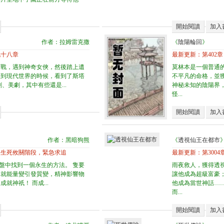
開始閱讀
加入
》
作者：拉姆雷克撒
《
陰陽輪回
》
九十八章
最新更新：
第402
一戰，遇到神奇女俠，然後踏上遺
莫林本是一個普通
來到現代世界的時候，看到了斯塔
不平凡的命格，並
、美劇，其中有些還是...
神秘未知的陰陽界
怪...
開始閱讀
加入
作者：黑暗狗熊
《
透視仙王在都市
入生死攸關階段，緊急求追
最新更新：
第300
盤中找到一個永生的方法。 隻要
雨夜救人，獲得透
，就能量變引發質變，精神影響物
讓他成為超級富豪
就神祇！ 而成...
他成為當世神話…
而...
開始閱讀
加入