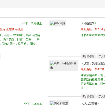
作者：須尾俱全
《
神級狂婿
》
拚視角·正確的用槍法
最新更新：
第2851
數，具有天生“通路”，能進入詭譎
他們都叫我窩囊廢女
境。為了夢想，財富，自由……為
%的人類中，從不缺少勇敢...
開始閱讀
加入
《
洪荒：我能強製
最新更新：
第457
陳驍穿越洪荒天地
要麵臨的種種危機
特殊天賦存在！以
道。...
開始閱讀
加入
作者：soultime
《
網絡新聊齋
》