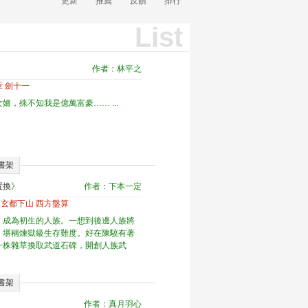
更新
推薦
反饋
排行
List
作者：林平之
章 劍十一
婿，殊不知我是億萬富豪…… ...
書架
置換
》
作者：下本一定
章 玄都下山 西方盤算
，成為初生的人族。一想到後邊人族將
，堪稱煉獄級生存難度。好在陳驍有著
一株雜草換取武道石碑，開創人族武
書架
作者：真月羽心