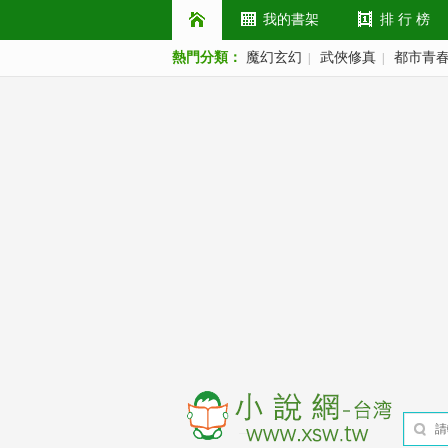
我的書架
排 行 榜
熱門分類：
魔幻玄幻
武俠修真
都市青
|
|