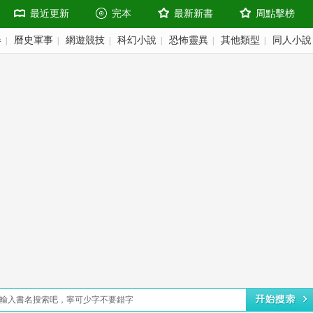
最近更新
完本
最新新書
周點擊榜
春
曆史軍事
網遊競技
科幻小說
恐怖靈異
其他類型
同人小說
|
|
|
|
|
|