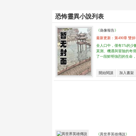
恐怖靈異小說列表
《
偽像報告
》
最新更新：
第490章 雙
全人口中，僅有1%的少
莫測、機遇與冒險的奇
了一段鮮明強烈的生命，1
開始閱讀
加入書架
《
異世界英雄傳說
》