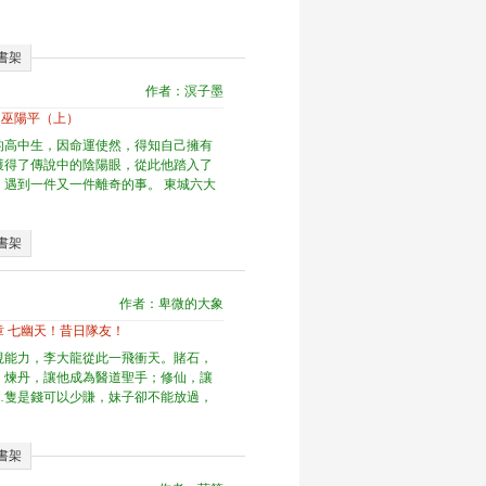
書架
作者：溟子墨
章 巫陽平（上）
的高中生，因命運使然，得知自己擁有
獲得了傳說中的陰陽眼，從此他踏入了
，遇到一件又一件離奇的事。 東城六大
書架
》
作者：卑微的大象
4章 七幽天！昔日隊友！
視能力，李大龍從此一飛衝天。賭石，
；煉丹，讓他成為醫道聖手；修仙，讓
…隻是錢可以少賺，妹子卻不能放過，
書架