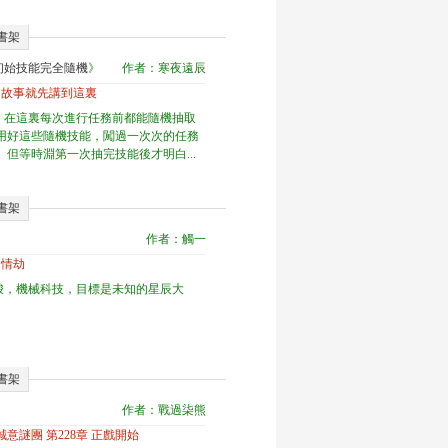
書架
初始技能完全隨機
》
作者：寒夜遠辰
章 故事就先講到這裏
，在這裏每次進行任務前都能隨機抽取
利用好這些隨機技能，闖過一次次的任務
 但等時淵第一次抽完技能後才明白...
書架
》
作者：觸一
 情劫
梭，機械科技，目標是未知的星辰大
書架
作者：戰過柒熊
誠意謎團 第228章 正戲開始