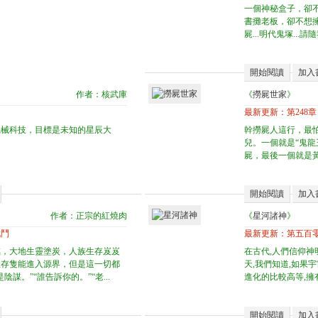
一個神秘盒子，卻
書攤老板，卻不想擁
屍...明代鬼塚...
開始閱讀
加入
作者：核武庫
《
撈屍世家
》
最新更新：
第248章
機械科技，目標是未知的星辰大
幹撈屍人這行，最
兒。一個就是“鬼龍
屍，最後一個就是黃河
開始閱讀
加入
作者：正宗的紅燒肉
《
星河諸神
》
戰鬥
最新更新：
第五百
臨，大地生靈塗炭，人族生存岌岌
在古代,人們信仰神
生存隻能進入源界，但是這一切都
天,我們知道,如果
謀。”“誰告訴你的。”“老...
進化的比較高等,擁
開始閱讀
加入