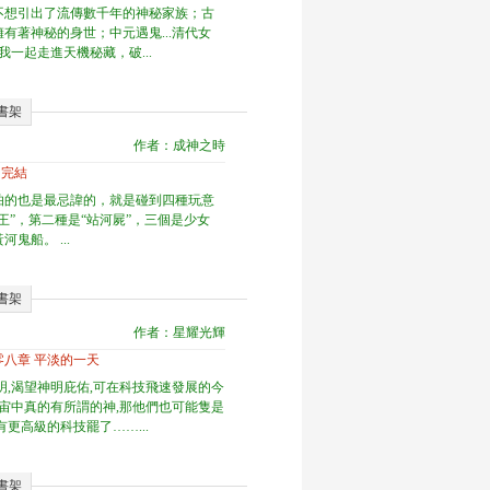
不想引出了流傳數千年的神秘家族；古
有著神秘的身世；中元遇鬼...清代女
請隨我一起走進天機秘藏，破...
書架
作者：成神之時
 完結
怕的也是最忌諱的，就是碰到四種玩意
王”，第二種是“站河屍”，三個是少女
鬼船。 ...
書架
作者：星耀光輝
零八章 平淡的一天
明,渴望神明庇佑,可在科技飛速發展的今
宇宙中真的有所謂的神,那他們也可能隻是
有更高級的科技罷了……...
書架