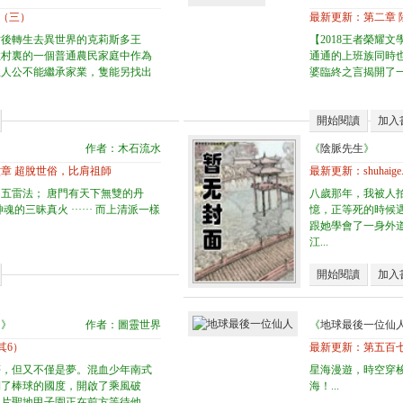
健（三）
最新更新：
第二章 
亡後轉生去異世界的克莉斯多王
【2018王者榮耀
拉村裏的一個普通農民家庭中作為
通通的上班族同時
主人公不能繼承家業，隻能另找出
婆臨終之言揭開了一
開始閱讀
加入
作者：木石流水
《
陰脈先生
》
章 超脫世俗，比肩祖師
最新更新：
shuha
五雷法； 唐門有天下無雙的丹
八歲那年，我被人
的三昧真火 ······ 而上清派一樣
憶，正等死的時候
跟她學會了一身外
江...
開始閱讀
加入
園
》
作者：圖靈世界
《
地球最後一位仙
（其6）
最新更新：
第五百
夢，但又不僅是夢。混血少年南式
星海漫遊，時空穿
到了棒球的國度，開啟了乘風破
海！...
那片聖地甲子園正在前方等待他