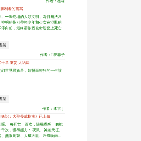
作者：菰箖
章 勝利者的書寫
行。一瞬崩塌的人類文明，為何無法及
？神明的指引帶領少年和少女在混亂的
不停向前，最終卻依舊被命運套上死亡
書架
作者：L夢非子
十章 虛妄 大結局
於幻世覓尋妖星，短暫而輕狂的一生該
書架
作者：李古丁
馴妖記：大聖養成指南》已上傳
到賬。 每死亡一百次，隨機覺醒一個能
一千次，獲得能力： 夜凱、神羅天征、
、無限劍製、大威天龍、呼風喚雨...