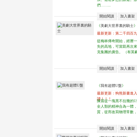
們……...
開始閱讀
加入書架
《
美劇大世界裏的騎士
最新更新：
第二千四百
從梅林傳奇開始，經曆
失的高地，可當凱再次
克集團的廣告。 （有英劇
開始閱讀
加入書架
《
我有超體U盤
》
最新更新：
狗熊新書進
讀！！！
陳晨從一塊黑不拉幾的U
全人類的精神合為一體
質，從而改寫物理常數，成
開始閱讀
加入書架