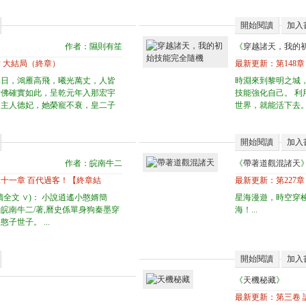
開始閱讀
加入
作者：隰則有笙
《
穿越諸天，我的
 大結局（終章）
最新更新：
第148
那日，鴻雁高飛，曦光萬丈，人皆
時淵來到黎明之城
仿佛確實如此，呈乾元年入那宏宇
技能強化自己。 
的主人德妃，她榮寵不衰，皇二子
世界，就能活下去。
開始閱讀
加入
作者：皖南牛二
《
帶著道觀混諸天
十一章 百代過客！【終章結
最新更新：
第227章
全文 ∨)： 小說逍遙小憨婿簡
星海漫遊，時空穿
皖南牛二/著,曆史係單身狗秦墨穿
海！...
子世子。 ...
開始閱讀
加入
《
天機秘藏
》
最新更新：
第三卷 