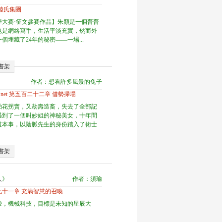
陸氏集團
文學大賽·征文參賽作品】朱顏是一個普普
也是網絡寫手，生活平淡充實，然而外
個埋藏了24年的秘密——一場...
書架
作者：想看許多風景的兔子
ige.net 第五百二十二章 借勢掃場
拍花拐賣，又劫壽造畜，失去了全部記
遇到了一個叫妙姐的神秘美女，十年間
道本事，以陰脈先生的身份踏入了術士
書架
人
》
作者：須瑜
七十一章 充滿智慧的召喚
梭，機械科技，目標是未知的星辰大