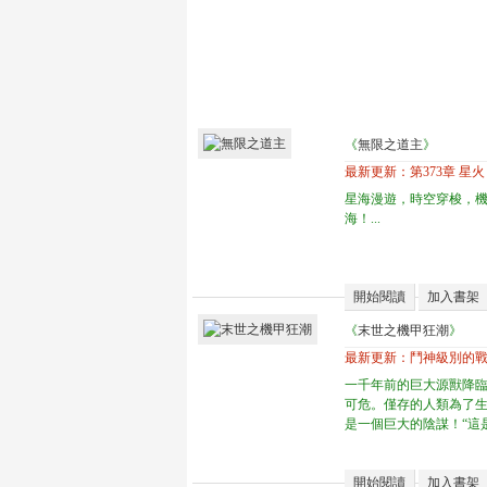
《
無限之道主
》
最新更新：
第373章 星火
星海漫遊，時空穿梭，
海！...
開始閱讀
加入書架
《
末世之機甲狂潮
》
最新更新：
鬥神級別的
一千年前的巨大源獸降
可危。僅存的人類為了
是一個巨大的陰謀！“這是陰
開始閱讀
加入書架