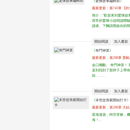
《
驚悚故事編輯部
》
最新更新：
第745章 【
簡介：“歡迎來到驚悚故
尋常的驚悚小說閱讀體
讀者。下麵請開啟你的閱
開始閱讀
加入書架
《
奇門神算
》
最新更新：
第298章 賈
金口獨斷。 奇門神算！
直到找到了那脖子上帶
始……...
開始閱讀
加入書架
《
末世從喪屍開始打卡
最新更新：
第296章 大
星海漫遊，時空穿梭，
海！...