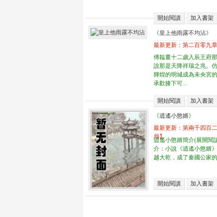
開始閱讀
加入書架
《
皇上他雨露不均沾
》
最新更新：
第二百零九章
傅韞薑十二歲入辰王府
說那是天降祥瑞之兆。
輝煌的明城成為未央宮
承歡膝下可...
開始閱讀
加入書架
《
逍遙小憨婿
》
最新更新：
第兩千四百二
局】
逍遙小憨婿簡介(展開閱讀
介：小說《逍遙小憨婿》
越大乾，成了秦國公家的憨
開始閱讀
加入書架