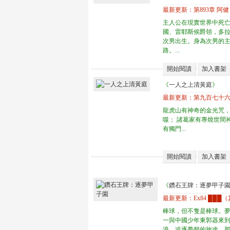
最新更新：
第893章 阿
主人公在現實世界中死
國、雷耶斯侯爵領，多
次男出生。身為次男的
路。...
開始閱讀
加入書架
《
一人之上清黃庭
》
最新更新：
第九百七十六
龍虎山有神奇的金光咒，
噬； 諸葛家有專燒世間神魂
有獨門...
開始閱讀
加入書架
《
鑽石王牌：逐夢甲子
最新更新：
Ex84 ███
棒球，但不隻是棒球。
一與中國少年東郭器來
浪、追逐夢想的旅途。